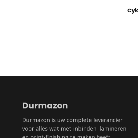
Cyk
Durmazon
Durmazon is uw complete leverancier
voor alles wat met inbinden, lamineren
en print-finishing te maken heeft,