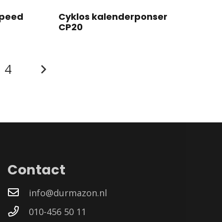
Speed
Cyklos kalenderponser
CP20
4
Contact
info@durmazon.nl
010-456 50 11