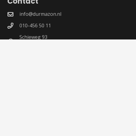
Contact
info@durmazon.nl
010-456 50 11
Schieweg 93
2627 AT Delft
Webdesign: De Wouw Factor Internet
Home