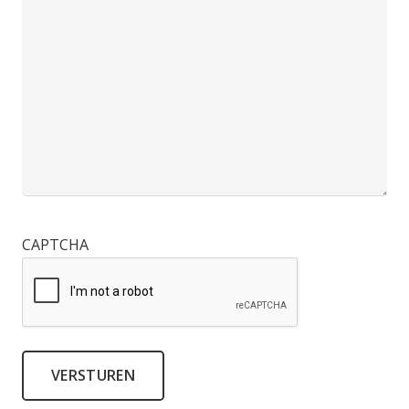
wilt
u
een
offerte?
CAPTCHA
VERSTUREN