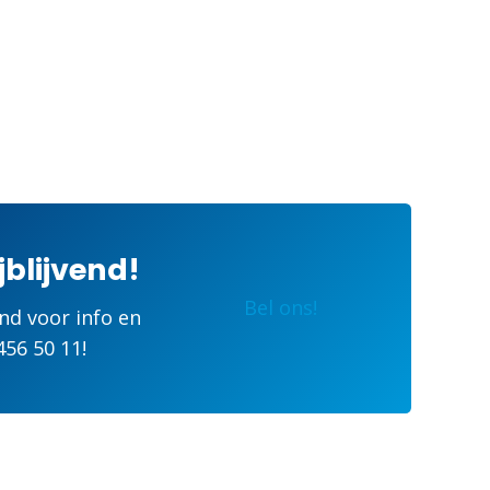
jblijvend!
Bel ons!
end voor info en
456 50 11
!