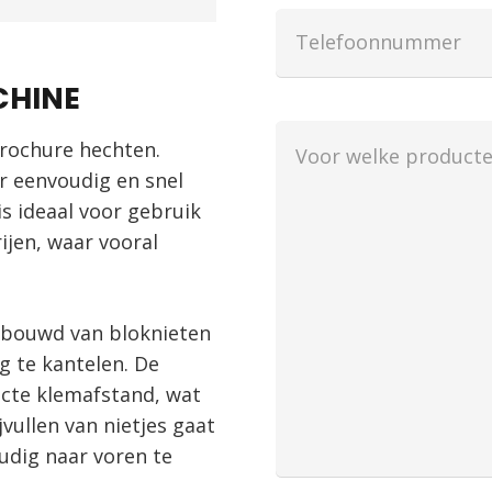
Telefoon
CHINE
Voor
brochure hechten.
welke
r eenvoudig en snel
producten
s ideaal voor gebruik
wilt
ijen, waar vooral
u
een
offerte?
ebouwd van bloknieten
 te kantelen. De
acte klemafstand, wat
jvullen van nietjes gaat
udig naar voren te