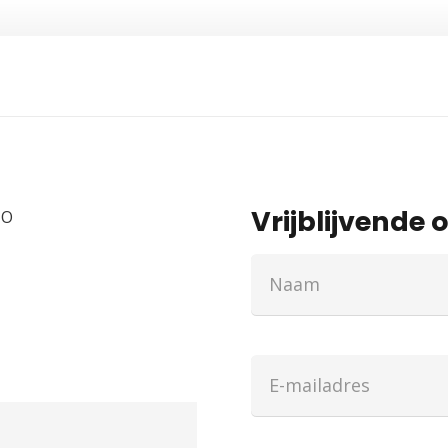
Vrijblijvende o
UO
Naam
(Vereist)
E-
mailadres