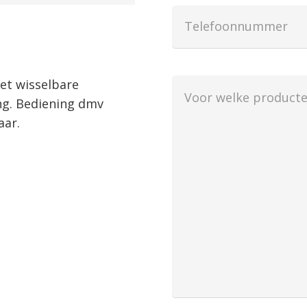
Telefoon
Voor
et wisselbare
welke
ng. Bediening dmv
producten
aar.
wilt
u
een
offerte?