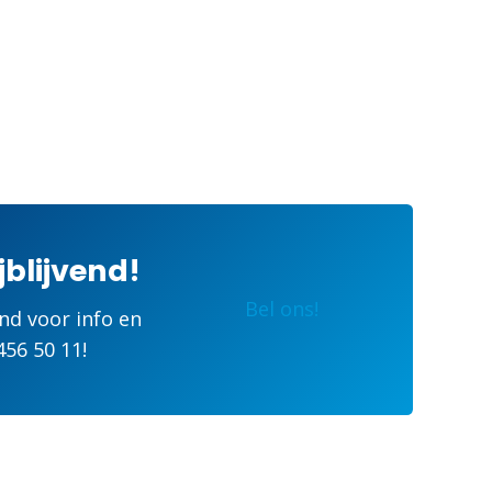
jblijvend!
Bel ons!
end voor info en
456 50 11
!