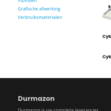
Inbinden
Grafische afwerking
Verbruiksmaterialen
Cyk
Cyk
Durmazon
Durmazon is uw complete leverancier