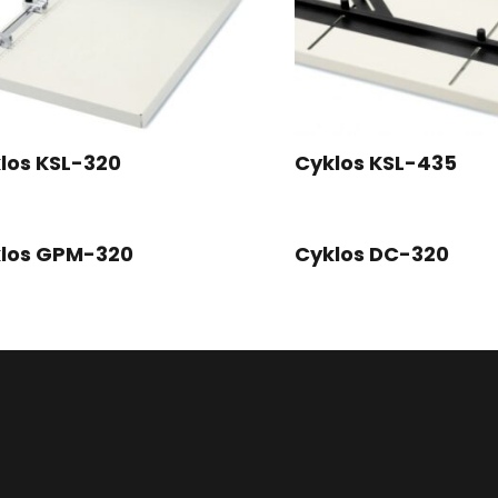
los KSL-320
Cyklos KSL-435
los GPM-320
Cyklos DC-320